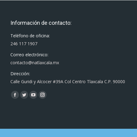
Información de contacto:
Teléfono de oficina:
246 117 1907
Correo electrónico:
contacto@natlaxcala.mx
Dirección:
Calle Guridi y Alcocer #39A Col Centro Tlaxcala C.P. 90000
Encuéntranos en:
Facebook
Twitter
YouTube
Instagram
page
page
page
page
opens
opens
opens
opens
in
in
in
in
new
new
new
new