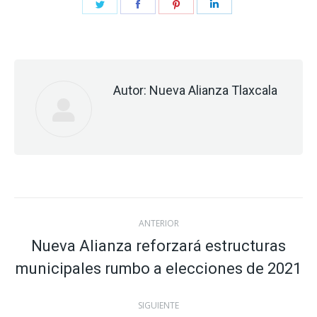
Share
Share
Share
Share
on
on
on
on
Twitter
Facebook
Pinterest
LinkedIn
Autor:
Nueva Alianza Tlaxcala
Navegación
ANTERIOR
entre
Nueva Alianza reforzará estructuras
Publicación
municipales rumbo a elecciones de 2021
publicaciones
anterior:
SIGUIENTE