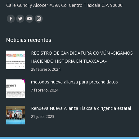
Calle Guridi y Alcocer #39A Col Centro Tlaxcala C.P. 90000
Encuéntranos en:
Facebook
Twitter
YouTube
Instagram
page
page
page
page
opens
opens
opens
opens
Noticias recientes
in
in
in
in
REGISTRO DE CANDIDATURA COMÚN «SIGAMOS
new
new
new
new
HACIENDO HISTORIA EN TLAXCALA»
window
window
window
window
29 febrero, 2024
metodos nueva alianza para precandidatos
7 febrero, 2024
Renueva Nueva Alianza Tlaxcala dirigencia estatal
21 julio, 2023