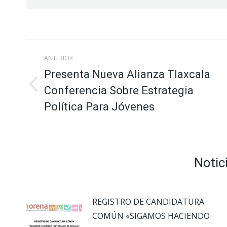
Navegación
ANTERIOR
entre
Presenta Nueva Alianza Tlaxcala
Conferencia Sobre Estrategia
Publicación
publicaciones
anterior:
Política Para Jóvenes
Notic
REGISTRO DE CANDIDATURA
COMÚN «SIGAMOS HACIENDO