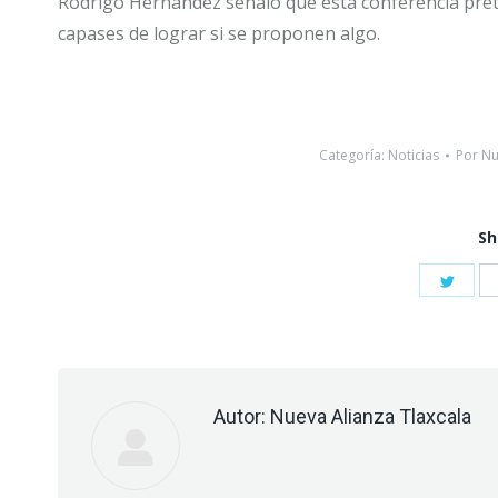
Rodrigo Hernández señaló que esta conferencia pret
capases de lograr si se proponen algo.
Categoría:
Noticias
Por
Nu
Sh
Shar
on
Twitt
Autor:
Nueva Alianza Tlaxcala