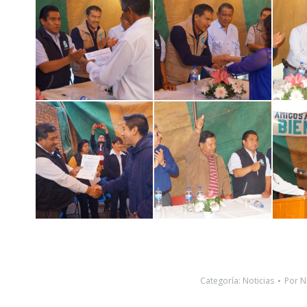
Categoría:
Noticias
Por
N