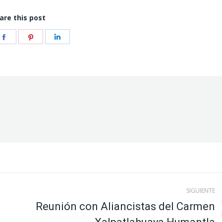
are this post
e
Share
Share
Share
on
on
on
er
Facebook
Pinterest
LinkedIn
SIGUIENTE
Reunión con Aliancistas del Carmen
Publicación