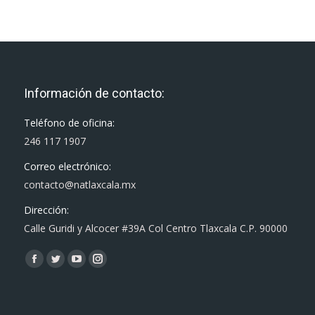
Información de contacto:
Teléfono de oficina:
246 117 1907
Correo electrónico:
contacto@natlaxcala.mx
Dirección:
Calle Guridi y Alcocer #39A Col Centro Tlaxcala C.P. 90000
Encuéntranos en:
Facebook
Twitter
YouTube
Instagram
page
page
page
page
opens
opens
opens
opens