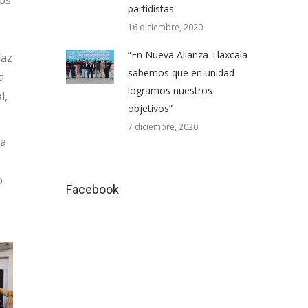
los
partidistas
16 diciembre, 2020
“En Nueva Alianza Tlaxcala
íaz
sabemos que en unidad
a
logramos nuestros
l,
objetivos”
7 diciembre, 2020
ra
o
Facebook