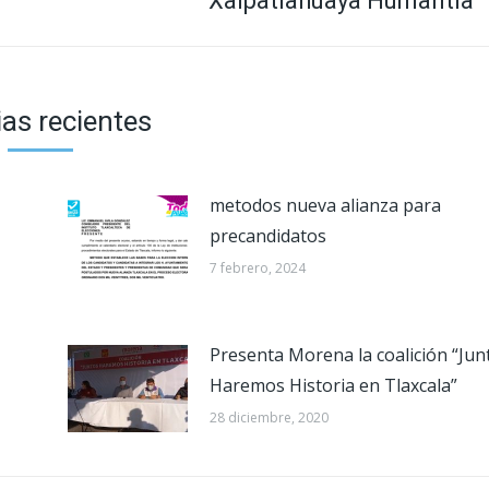
Xalpatlahuaya Humantla
siguiente:
ias recientes
metodos nueva alianza para
precandidatos
7 febrero, 2024
Presenta Morena la coalición “Jun
Haremos Historia en Tlaxcala”
28 diciembre, 2020