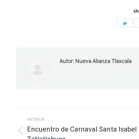
Sh
Shar
on
Twitt
Autor:
Nueva Alianza Tlaxcala
Navegación
ANTERIOR
entre
Encuentro de Carnaval Santa Isabel
Publicación