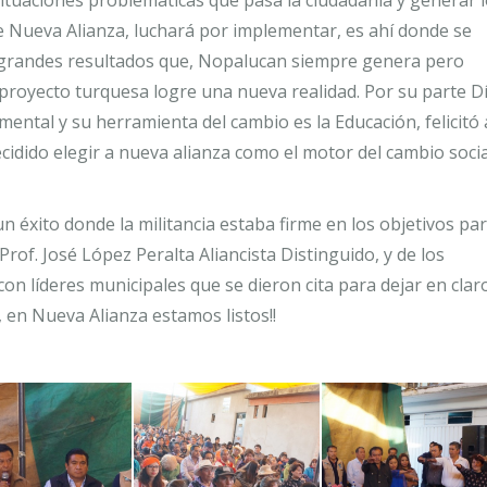
tuaciones problemáticas que pasa la ciudadanía y generar 
e Nueva Alianza, luchará por implementar, es ahí donde se
los grandes resultados que, Nopalucan siempre genera pero
el proyecto turquesa logre una nueva realidad. Por su parte D
ental y su herramienta del cambio es la Educación, felicitó 
cidido elegir a nueva alianza como el motor del cambio socia
n éxito donde la militancia estaba firme en los objetivos pa
rof. José López Peralta Aliancista Distinguido, y de los
on líderes municipales que se dieron cita para dejar en clar
 en Nueva Alianza estamos listos!!