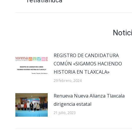
Tetlatlahuca
publicaciones
anterior:
Notic
REGISTRO DE CANDIDATURA
COMÚN «SIGAMOS HACIENDO
HISTORIA EN TLAXCALA»
29 febrero, 2024
Renueva Nueva Alianza Tlaxcala
dirigencia estatal
21 julio, 2023