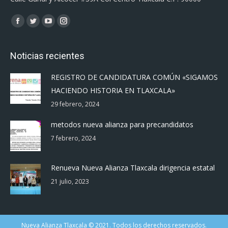
Encuéntranos en:
Facebook
Twitter
YouTube
Instagram
page
page
page
page
opens
opens
opens
opens
Noticias recientes
in
in
in
in
REGISTRO DE CANDIDATURA COMÚN «SIGAMOS
new
new
new
new
HACIENDO HISTORIA EN TLAXCALA»
window
window
window
window
29 febrero, 2024
metodos nueva alianza para precandidatos
7 febrero, 2024
Renueva Nueva Alianza Tlaxcala dirigencia estatal
21 julio, 2023
Nueva Alianza Tlaxcala © 2021. Todos los derechos reservados.