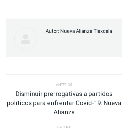
on
on
on
on
Twitter
Facebook
Pinterest
LinkedIn
Autor:
Nueva Alianza Tlaxcala
Navegación
ANTERIOR
entre
Disminuir prerrogativas a partidos
políticos para enfrentar Covid-19: Nueva
Publicación
publicaciones
anterior:
Alianza
SIGUIENTE