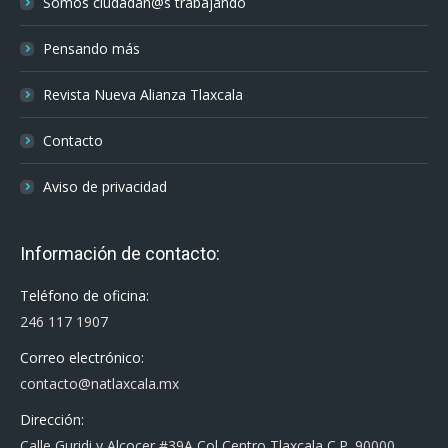
Somos ciudadan@s trabajando
Pensando más
Revista Nueva Alianza Tlaxcala
Contacto
Aviso de privacidad
Información de contacto:
Teléfono de oficina:
246 117 1907
Correo electrónico:
contacto@natlaxcala.mx
Dirección:
Calle Guridi y Alcocer #39A Col Centro Tlaxcala C.P. 90000