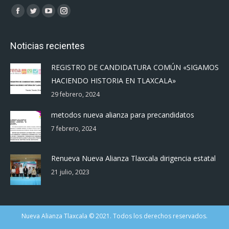
Encuéntranos en:
Facebook
Twitter
YouTube
Instagram
page
page
page
page
opens
opens
opens
opens
Noticias recientes
in
in
in
in
REGISTRO DE CANDIDATURA COMÚN «SIGAMOS
new
new
new
new
HACIENDO HISTORIA EN TLAXCALA»
window
window
window
window
29 febrero, 2024
metodos nueva alianza para precandidatos
7 febrero, 2024
Renueva Nueva Alianza Tlaxcala dirigencia estatal
21 julio, 2023
Nueva Alianza Tlaxcala © 2021. Todos los derechos reservados.