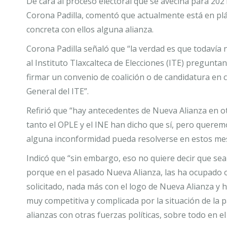
De cara al proceso electoral que se avecina para 2021
Corona Padilla, comentó que actualmente está en pláti
concreta con ellos alguna alianza.
Corona Padilla señaló que “la verdad es que todaví
al Instituto Tlaxcalteca de Elecciones (ITE) pregunt
firmar un convenio de coalición o de candidatura en
General del ITE”.
Refirió que “hay antecedentes de Nueva Alianza en ot
tanto el OPLE y el INE han dicho que sí, pero quere
alguna inconformidad pueda resolverse en estos meses
Indicó que “sin embargo, eso no quiere decir que se
porque en el pasado Nueva Alianza, las ha ocupado 
solicitado, nada más con el logo de Nueva Alianza y 
muy competitiva y complicada por la situación de la 
alianzas con otras fuerzas políticas, sobre todo en e