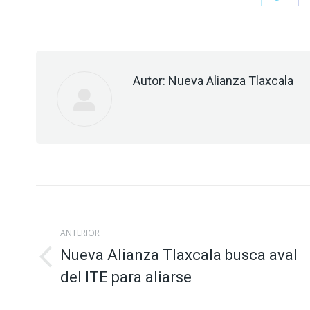
on
Twitt
Autor:
Nueva Alianza Tlaxcala
Navegación
entre
ANTERIOR
Nueva Alianza Tlaxcala busca aval
publicaciones
Publicación
del ITE para aliarse
anterior: