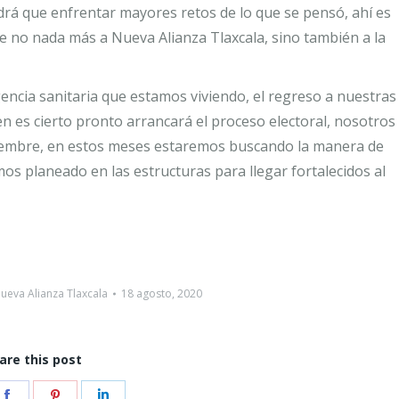
drá que enfrentar mayores retos de lo que se pensó, ahí es
e no nada más a Nueva Alianza Tlaxcala, sino también a la
gencia sanitaria que estamos viviendo, el regreso a nuestras
n es cierto pronto arrancará el proceso electoral, nosotros 
oviembre, en estos meses estaremos buscando la manera de
os planeado en las estructuras para llegar fortalecidos al
ueva Alianza Tlaxcala
18 agosto, 2020
are this post
e
Share
Share
Share