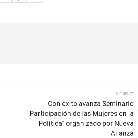
on
on
on
er
Facebook
Pinterest
LinkedIn
SIGUIENTE
Con éxito avanza Seminario
“Participación de las Mujeres en la
Publicación
Política” organizado por Nueva
siguiente:
Alianza