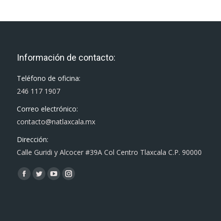
Información de contacto:
Teléfono de oficina:
246 117 1907
Correo electrónico:
contacto@natlaxcala.mx
Dirección:
Calle Guridi y Alcocer #39A Col Centro Tlaxcala C.P. 90000
Encuéntranos en:
Facebook
Twitter
YouTube
Instagram
page
page
page
page
opens
opens
opens
opens
in
in
in
in