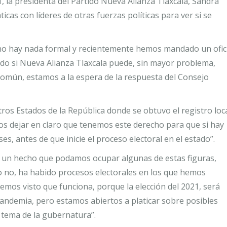
, la presidenta del Partido Nueva Alianza Tlaxcala, Sandra
cas con líderes de otras fuerzas políticas para ver si se
a no hay nada formal y recientemente hemos mandado un ofic
ando si Nueva Alianza Tlaxcala puede, sin mayor problema,
 común, estamos a la espera de la respuesta del Consejo
ros Estados de la República donde se obtuvo el registro loca
mos dejar en claro que tenemos este derecho para que si hay
, antes de que inicie el proceso electoral en el estado”.
a un hecho que podamos ocupar algunas de estas figuras,
o no, ha habido procesos electorales en los que hemos
hemos visto que funciona, porque la elección del 2021, será
pandemia, pero estamos abiertos a platicar sobre posibles
l tema de la gubernatura”.